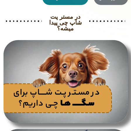
در مستر پت
شاپ چی پیدا
میشه؟