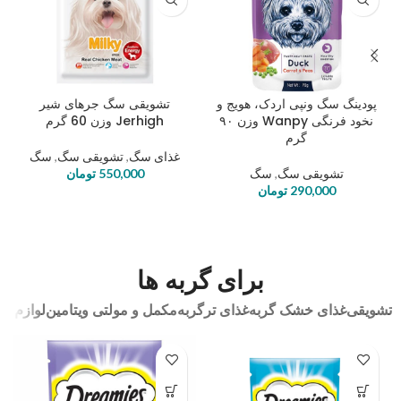
پودینگ سگ ونپی اردک، هویج و
تشویقی سگ جرهای شیر
نخود فرنگی Wanpy وزن ۹۰
Jerhigh وزن 60 گرم
گرم
غذای سگ
,
تشویقی سگ
,
سگ
تشویقی سگ
,
سگ
550,000
تومان
290,000
تومان
برای گربه ها
تشویقی
غذای خشک گربه
غذای ترگربه
مکمل و مولتی ویتامین
لوازم به